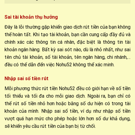
Sai tài khoản thụ hưởng
Đây là lỗi thường gặp khiến giao dịch rút tiền của bạn không
thể hoàn tất. Khi tạo tài khoản, bạn cần cung cấp đầy đủ và
chính xác các thông tin cá nhân, đặc biệt là thông tin tài
khoản ngân hàng. Bất kỳ sai sót nào, dù là nhỏ nhất, như sai
tên chủ tài khoản, số tài khoản, tên ngân hàng, chi nhánh,…
đều có thể dẫn đến việc Nohu52 không thể xác minh.
Nhập sai số tiền rút
Mỗi phương thức rút tiền Nohu52 đều có giới hạn về số tiền
tối thiểu và tối đa cho mỗi giao dịch. Ngoài ra, bạn chỉ có
thể rút số tiền nhỏ hơn hoặc bằng số dư hiện có trong tài
khoản của mình. Nhập sai số tiền, ví dụ như nhập số tiền
vượt quá hạn mức cho phép hoặc lớn hơn số dư khả dụng,
sẽ khiến yêu cầu rút tiền của bạn bị từ chối.