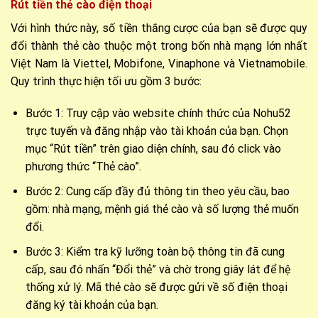
Rút tiền thẻ cào điện thoại
Với hình thức này, số tiền thắng cược của bạn sẽ được quy
đổi thành thẻ cào thuộc một trong bốn nhà mạng lớn nhất
Việt Nam là Viettel, Mobifone, Vinaphone và Vietnamobile.
Quy trình thực hiện tối ưu gồm 3 bước:
Bước 1: Truy cập vào website chính thức của
Nohu52
trực tuyến
và đăng nhập vào tài khoản của bạn. Chọn
mục “Rút tiền” trên giao diện chính, sau đó click vào
phương thức “Thẻ cào”.
Bước 2: Cung cấp đầy đủ thông tin theo yêu cầu, bao
gồm: nhà mạng, mệnh giá thẻ cào và số lượng thẻ muốn
đổi.
Bước 3: Kiểm tra kỹ lưỡng toàn bộ thông tin đã cung
cấp, sau đó nhấn “Đổi thẻ” và chờ trong giây lát để hệ
thống xử lý. Mã thẻ cào sẽ được gửi về số điện thoại
đăng ký tài khoản của bạn.