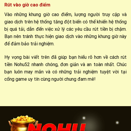
Rút vào giờ cao điểm
Vào những khung giờ cao điểm, lượng người truy cập và
giao dịch trên hệ thống tăng đột biến có thể khiến hệ thống
bị quá tải, dẫn đến việc xử lý các yêu cầu rút tiền bị chậm.
Bạn nên tránh thực hiện giao dịch vào những khung giờ này
để đảm bảo trải nghiệm.
Hy vọng bài viết trên đã giúp bạn hiểu rõ hơn về cách
rút
tiền Nohu52
nhanh chóng, đơn giản và an toàn nhất. Chúc
bạn luôn may mắn và có những trải nghiệm tuyệt vời tại
cổng game uy tín cùng người chung đam mê!