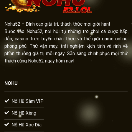
Nohu52
– Đỉnh cao giải trí, thách thức mọi giới hạn!
Bước vào Nohu52, nơi hội tụ những trò chơi cá cược hấp
dẫn, casino trực tuyến chân thực và thế giới game online
phong phú. Thử vận may, trải nghiệm kịch tính và rinh về
phần thưởng giá trị mỗi ngày. Sẵn sàng chinh phục mọi thử
thách cùng Nohu52 ngay hôm nay!
NOHU
Nổ Hũ Sâm VIP
Nổ Hũ Xèng
Nổ Hũ Xóc Đĩa