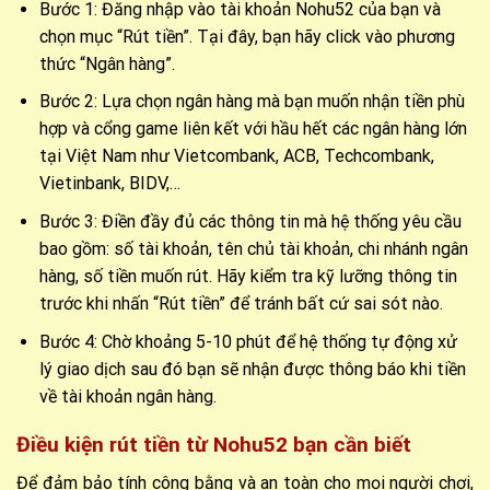
Bước 1: Đăng nhập vào tài khoản Nohu52 của bạn và
chọn mục “Rút tiền”. Tại đây, bạn hãy click vào phương
thức “Ngân hàng”.
Bước 2: Lựa chọn ngân hàng mà bạn muốn nhận tiền phù
hợp và cổng game liên kết với hầu hết các ngân hàng lớn
tại Việt Nam như Vietcombank, ACB, Techcombank,
Vietinbank, BIDV,…
Bước 3: Điền đầy đủ các thông tin mà hệ thống yêu cầu
bao gồm: số tài khoản, tên chủ tài khoản, chi nhánh ngân
hàng, số tiền muốn rút. Hãy kiểm tra kỹ lưỡng thông tin
trước khi nhấn “Rút tiền” để tránh bất cứ sai sót nào.
Bước 4: Chờ khoảng 5-10 phút để hệ thống tự động xử
lý giao dịch sau đó bạn sẽ nhận được thông báo khi tiền
về tài khoản ngân hàng.
Điều kiện rút tiền từ Nohu52 bạn cần biết
Để đảm bảo tính công bằng và an toàn cho mọi người chơi,