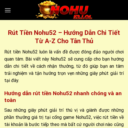
Skip
to
content
Rút Tiền Nohu52 – Hướng Dẫn Chi Tiết
Từ A-Z Cho Tân Thủ
Rút tiền Nohu52 luôn là vấn đề được đông đảo người chơi
quan tâm. Bài viết này Nohu52 sẽ cung cấp cho bạn hướng
dẫn chi tiết về cách nhận thưởng, từ đó giúp bạn an tâm
trải nghiệm và tận hưởng trọn vẹn những giây phút giải trí
tại đây.
Hướng dẫn rút tiền Nohu52 nhanh chóng và an
toàn
Sau những giây phút giải trí thú vị và giành được những
phần thưởng giá trị tại cổng game
Nohu52
, việc rút tiền về
tài khoản là bước tiếp theo mà bất cứ người chơi nào cũng