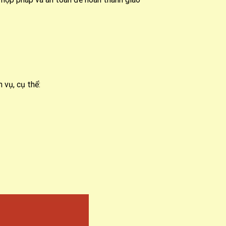
 vụ, cụ thể: