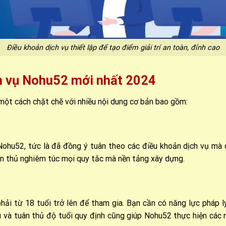
Điều khoản dịch vụ thiết lập để tạo điểm giải trí an toàn, đỉnh cao
ch vụ Nohu52 mới nhất 2024
ột cách chặt chẽ với nhiều nội dung cơ bản bao gồm:
Nohu52, tức là đã đồng ý tuân theo các điều khoản dịch vụ mà 
uân thủ nghiêm túc mọi quy tắc mà nền tảng xây dựng.
hải từ 18 tuổi trở lên để tham gia. Bạn cần có năng lực pháp 
 và tuân thủ độ tuổi quy định cũng giúp Nohu52 thực hiện các n