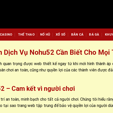
 CASINO
THỂ THAO
NỔ HŨ
XỔ SỐ
BẮN CÁ
ĐÁ GÀ
KHU
n Dịch Vụ Nohu52 Cần Biết Cho Mọi 
h quan trọng được web thiết kế ngay từ khi mới hình thành áp 
n chơi an toàn, cũng như quyền lợi của các thành viên được đảm
2 – Cam kết vì người chơi
rí an toàn, minh bạch cho tất cả người chơi. Chúng tôi hiểu rằ
o tại sao trang web tập trung để bảo vệ quyền lợi của người dù