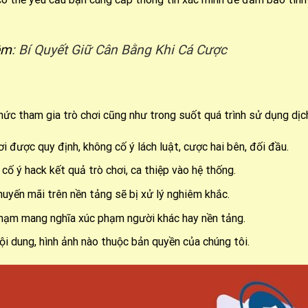
ệm
: Bí Quyết Giữ Cân Bằng Khi Cá Cược
hức tham gia trò chơi cũng như trong suốt quá trình sử dụng dịch
 được quy định, không cố ý lách luật, cược hai bên, đối đầu.
 ý hack kết quả trò chơi, ca thiệp vào hệ thống.
uyến mãi trên nền tảng sẽ bị xử lý nghiêm khắc.
phạm mang nghĩa xúc phạm người khác hay nền tảng.
i dung, hình ảnh nào thuộc bản quyền của chúng tôi.