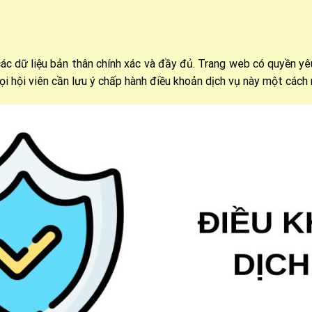
 các dữ liệu bản thân chính xác và đầy đủ. Trang web có quyền y
mọi hội viên cần lưu ý chấp hành điều khoản dịch vụ này một cách