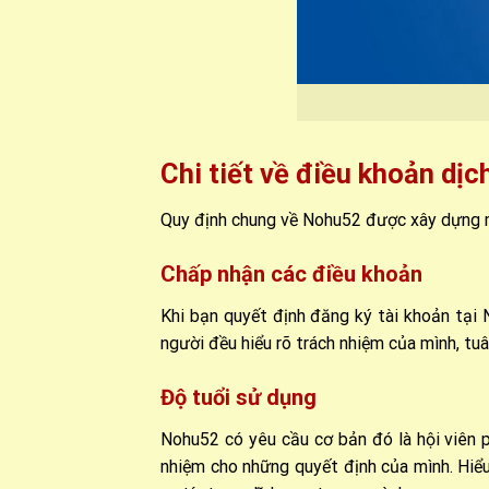
Chi tiết về điều khoản dị
Quy định chung về
Nohu52
được xây dựng m
Chấp nhận các điều khoản
Khi bạn quyết định đăng ký tài khoản tại 
người đều hiểu rõ trách nhiệm của mình, t
Độ tuổi sử dụng
Nohu52 có yêu cầu cơ bản đó là hội viên p
nhiệm cho những quyết định của mình. Hiểu