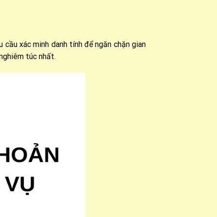
êu cầu xác minh danh tính để ngăn chặn gian
 nghiêm túc nhất.