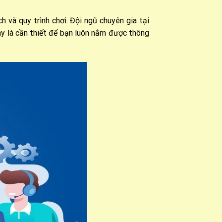
 và quy trình chơi. Đội ngũ chuyên gia tại
ày là cần thiết để bạn luôn nắm được thông