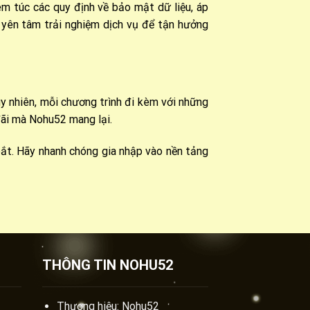
êm túc các quy định về bảo mật dữ liệu, áp
ơi yên tâm trải nghiệm dịch vụ để tận hưởng
uy nhiên, mỗi chương trình đi kèm với những
đãi mà Nohu52 mang lại.
ắt. Hãy nhanh chóng gia nhập vào nền tảng
THÔNG TIN NOHU52
Thương hiệu:
Nohu52