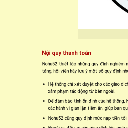
Nội quy thanh toán
Nohu52 thiết lập những quy định nghiêm ng
tảng, hội viên hãy lưu ý một số quy định nh
Hệ thống chỉ xét duyệt cho các giao dịc
xâm phạm tác động từ bên ngoài.
Để đảm bảo tính ổn định của hệ thống, N
các hành vi gian lận tiềm ẩn, giúp bạn qu
Nohu52 cũng quy định mức nạp tiền tối t
Ngoài ra, đối với các giao dịch lớn, we