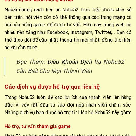
Ngoài những cách liên hệ Nohu52 trực tiếp được chia sẻ
bên trên, hội viên còn có thể thông qua các trang mạng xã
hội của cổng game để được tư vấn. Hiện nay trang web có
nhiều nền tảng như Facebook, Instagram, Twitter,… Bạn có
thể theo dõi để cập nhật thông tin mới nhất, đồng thời liên
hệ khi cần thiết.
Đọc Thêm:
Điều Khoản Dịch Vụ
Nohu52
Cần Biết Cho Mọi Thành Viên
Các dịch vụ được hỗ trợ qua liên hệ
Trang Nohu52 luôn đề cao lợi ích của thành viên lên hàng
đầu, vì vậy rất đầu tư vào đội ngũ nhân viên chăm sóc.
Những dịch vụ bạn được hỗ trợ từ Liên hệ Nohu52 này gồm:
Hỗ trợ, tư vấn tham gia game