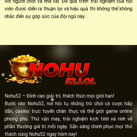
với người chơi và nhà cái. Để quá trình trải nghiệm của hội
viên được diễn ra thuận lợi và hiệu quả thì không thể không
nhắc đến sự góp sức của đội ngũ này.
Nohu52
– Đỉnh cao giải trí, thách thức mọi giới hạn!
Bước vào Nohu52, nơi hội tụ những trò chơi cá cược hấp
dẫn, casino trực tuyến chân thực và thế giới game online
phong phú. Thử vận may, trải nghiệm kịch tính và rinh về
phần thưởng giá trị mỗi ngày. Sẵn sàng chinh phục mọi thử
thách cùng Nohu52 ngay hôm nay!