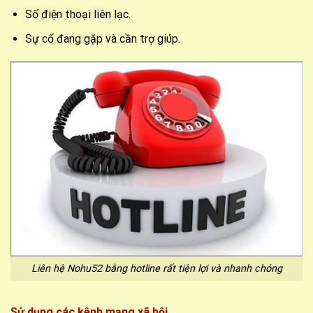
Số điện thoại liên lạc.
Sự cố đang gặp và cần trợ giúp.
Liên hệ Nohu52 bằng hotline rất tiện lợi và nhanh chóng
Sử dụng các kênh mạng xã hội