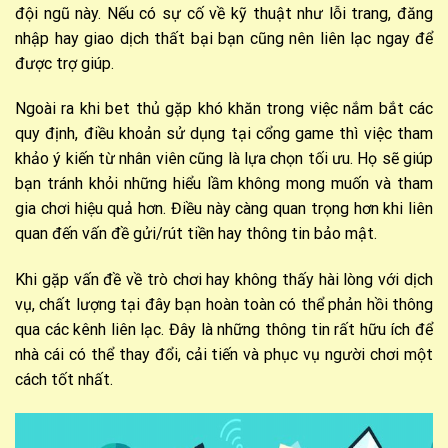
đội ngũ này. Nếu có sự cố về kỹ thuật như lỗi trang, đăng
nhập hay giao dịch thất bại bạn cũng nên liên lạc ngay để
được trợ giúp.
Ngoài ra khi bet thủ gặp khó khăn trong việc nắm bắt các
quy định, điều khoản sử dụng tại cổng game thì việc tham
khảo ý kiến từ nhân viên cũng là lựa chọn tối ưu. Họ sẽ giúp
bạn tránh khỏi những hiểu lầm không mong muốn và tham
gia chơi hiệu quả hơn. Điều này càng quan trọng hơn khi liên
quan đến vấn đề gửi/rút tiền hay thông tin bảo mật.
Khi gặp vấn đề về trò chơi hay không thấy hài lòng với dịch
vụ, chất lượng tại đây bạn hoàn toàn có thể phản hồi thông
qua các kênh liên lạc. Đây là những thông tin rất hữu ích để
nhà cái có thể thay đổi, cải tiến và phục vụ người chơi một
cách tốt nhất.