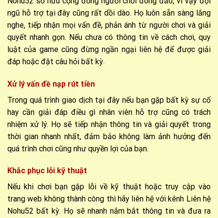
Nohu52 sở hữu cộng đồng người chơi đông đảo, vì vậy đội
ngũ hỗ trợ tại đây cũng rất dồi dào. Họ luôn sẵn sàng lắng
nghe, tiếp nhận mọi vấn đề, phản ánh từ người chơi và giải
quyết nhanh gọn. Nếu chưa có thông tin về cách chơi, quy
luật của game cũng đừng ngần ngại liên hệ để được giải
đáp hoặc đặt câu hỏi bất kỳ.
Xử lý vấn đề nạp rút tiền
Trong quá trình giao dịch tại đây nếu bạn gặp bất kỳ sự cố
hay cần giải đáp điều gì nhân viên hỗ trợ cũng có trách
nhiệm xử lý. Họ sẽ tiếp nhận thông tin và giải quyết trong
thời gian nhanh nhất, đảm bảo không làm ảnh hưởng đến
quá trình chơi cũng như quyền lợi của bạn.
Khắc phục lỗi kỹ thuật
Nếu khi chơi bạn gặp lỗi về kỹ thuật hoặc truy cập vào
trang web không thành công thì hãy liên hệ với kênh Liên hệ
Nohu52 bất kỳ. Họ sẽ nhanh nắm bắt thông tin và đưa ra