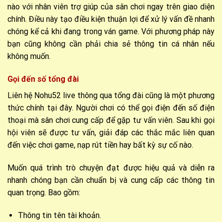
nào với nhân viên trợ giúp của sân chơi ngay trên giao diện
chính. Điều này tạo điều kiện thuận lợi để xử lý vấn đề nhanh
chóng kể cả khi đang trong ván game. Với phương pháp này
bạn cũng không cần phải chia sẻ thông tin cá nhân nếu
không muốn.
Gọi đến số tổng đài
Liên hệ
Nohu52 live
thông qua tổng đài cũng là một phương
thức chính tại đây. Người chơi có thể gọi điện đến số điện
thoại mà sân chơi cung cấp để gặp tư vấn viên. Sau khi gọi
hội viên sẽ được tư vấn, giải đáp các thắc mắc liên quan
đến việc chơi game, nạp rút tiền hay bất kỳ sự cố nào.
Muốn quá trình trò chuyện đạt được hiệu quả và diễn ra
nhanh chóng bạn cần chuẩn bị và cung cấp các thông tin
quan trọng. Bao gồm:
Thông tin tên tài khoản.