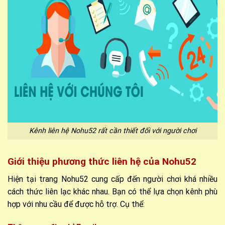
Kênh liên hệ Nohu52 rất cần thiết đối với người chơi
Giới thiệu phương thức liên hệ của Nohu52
Hiện tại trang Nohu52 cung cấp đến người chơi khá nhiều
cách thức liên lạc khác nhau. Bạn có thể lựa chọn kênh phù
hợp với nhu cầu để được hỗ trợ. Cụ thể: